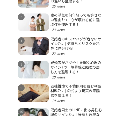
の違いも整理する！
25 views
妻の浮気を何年経っても許せな
い理由7つ｜心が壊れる前に選
ぶ道を整理する！
23 views
既婚者のキスやハグが危ないサ
イン7つ｜気持ちとリスクを冷
静に見分ける!
22 views
既婚者がハグや手を繋ぐ心理の
サイン7つ｜境界線と距離の戻
し方を整理する！
20 views
四柱推命で不倫傾向を読む判断
材料7つ｜命式より現実の距離
感を整える！
19 views
既婚者同士のLINEに出る男性心
理のサイン8つ｜好意と危険な