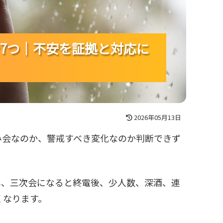
7つ｜不安を証拠と対応に
7つ｜不安を証拠と対応に
7つ｜不安を証拠と対応に
2026年05月13日
み会なのか、警戒すべき変化なのか判断できず
も、三次会になると終電後、少人数、深酒、連
くなります。