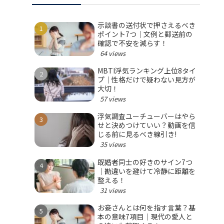
示談書の送付状で押さえるべき
ポイント7つ｜文例と郵送前の
確認で不安を減らす！
64 views
MBTI浮気ランキング上位8タイ
プ｜性格だけで疑わない見方が
大切！
57 views
浮気調査ユーチューバーはやら
せと決めつけていい？動画を信
じる前に見るべき線引き!
35 views
既婚者同士の好きのサイン7つ
｜勘違いを避けて冷静に距離を
整える！
31 views
お妾さんとは何を指す言葉？基
本の意味7項目｜現代の愛人と