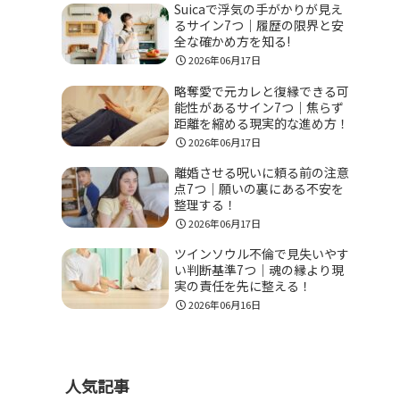
Suicaで浮気の手がかりが見え
るサイン7つ｜履歴の限界と安
全な確かめ方を知る!
2026年06月17日
略奪愛で元カレと復縁できる可
能性があるサイン7つ｜焦らず
距離を縮める現実的な進め方！
2026年06月17日
離婚させる呪いに頼る前の注意
点7つ｜願いの裏にある不安を
整理する！
2026年06月17日
ツインソウル不倫で見失いやす
い判断基準7つ｜魂の縁より現
実の責任を先に整える！
2026年06月16日
人気記事