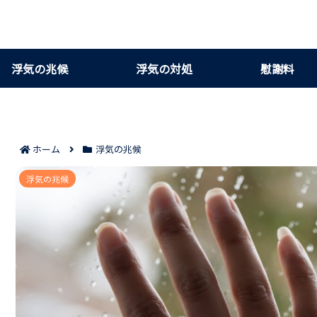
浮気の兆候
浮気の対処
慰謝料
ホーム
浮気の兆候
結婚式の三次会で浮気を疑うサイン7つ
浮気の兆候