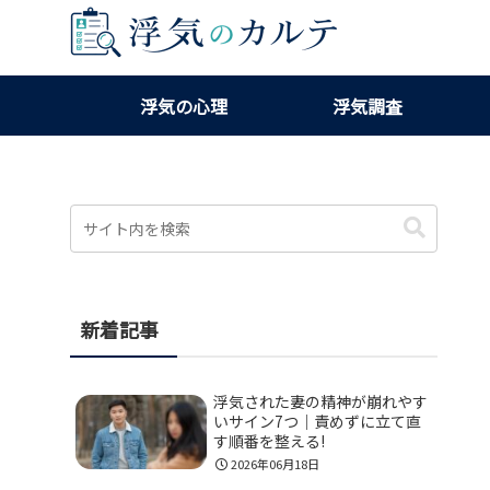
浮気の心理
浮気調査
新着記事
浮気された妻の精神が崩れやす
いサイン7つ｜責めずに立て直
す順番を整える!
2026年06月18日