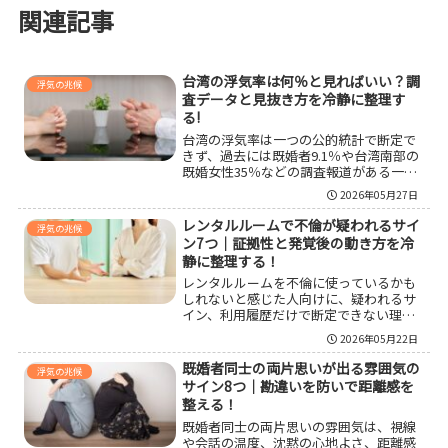
関連記事
台湾の浮気率は何％と見ればいい？調
浮気の兆候
査データと見抜き方を冷静に整理す
る!
台湾の浮気率は一つの公的統計で断定で
きず、過去には既婚者9.1％や台湾南部の
既婚女性35％などの調査報道がある一
方、時期や対象に注意が必要です。法律
2026年05月27日
の変化、恋愛観、遠距離で起きやすい不
安、浮気を疑うサイン、合法的な確認方
レンタルルームで不倫が疑われるサイ
浮気の兆候
法まで整理します。
ン7つ｜証拠性と発覚後の動き方を冷
静に整理する！
レンタルルームを不倫に使っているかも
しれないと感じた人向けに、疑われるサ
イン、利用履歴だけで断定できない理
由、証拠として見られやすい材料、自分
2026年05月22日
で調べるときの注意点、発覚後の相談先
や方針の決め方を整理します。
既婚者同士の両片思いが出る雰囲気の
浮気の兆候
サイン8つ｜勘違いを防いで距離感を
整える！
既婚者同士の両片思いの雰囲気は、視線
や会話の温度、沈黙の心地よさ、距離感