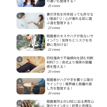
の違いも整理する！
25 views
妻の浮気を何年経っても許せな
い理由7つ｜心が壊れる前に選
ぶ道を整理する！
23 views
既婚者のキスやハグが危ないサ
イン7つ｜気持ちとリスクを冷
静に見分ける!
22 views
四柱推命で不倫傾向を読む判断
材料7つ｜命式より現実の距離
感を整える！
20 views
既婚者がハグや手を繋ぐ心理の
サイン7つ｜境界線と距離の戻
し方を整理する！
20 views
既婚者同士のLINEに出る男性心
理のサイン8つ｜好意と危険な