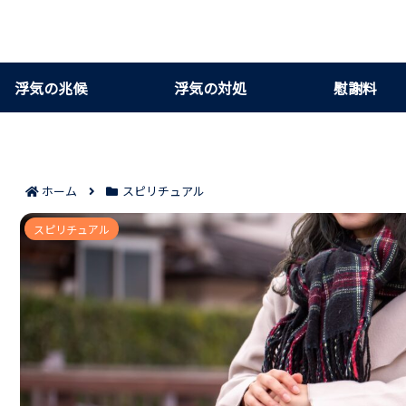
浮気の兆候
浮気の対処
慰謝料
ホーム
スピリチュアル
旦那の浮気はタロットだけで本当かわかる判断基準7
スピリチュアル