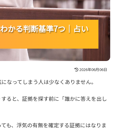
わかる判断基準7つ｜占い
わかる判断基準7つ｜占い
わかる判断基準7つ｜占い
2026年06月06日
気になってしまう人は少なくありません。
りすると、証拠を探す前に「誰かに答えを出し
っても、浮気の有無を確定する証拠にはなりま