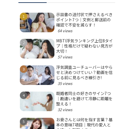
示談書の送付状で押さえるべき
ポイント7つ｜文例と郵送前の
確認で不安を減らす！
64 views
MBTI浮気ランキング上位8タイ
プ｜性格だけで疑わない見方が
大切！
57 views
浮気調査ユーチューバーはやら
せと決めつけていい？動画を信
じる前に見るべき線引き!
35 views
既婚者同士の好きのサイン7つ
｜勘違いを避けて冷静に距離を
整える！
32 views
お妾さんとは何を指す言葉？基
本の意味7項目｜現代の愛人と