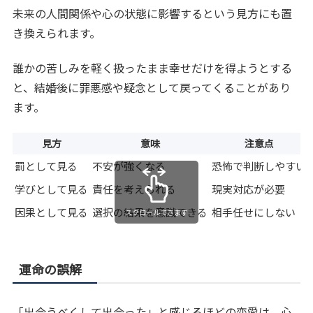
未来の人間関係や心の状態に影響するという見方にも置
き換えられます。
誰かの苦しみを軽く扱ったまま幸せだけを得ようとする
と、結婚後に罪悪感や疑念として戻ってくることがあり
ます。
見方
意味
注意点
罰として見る
不安が強くなる
恐怖で判断しやすい
学びとして見る
責任を考えられる
現実対応が必要
因果として見る
選択の結果を意識できる
相手任せにしない
スクロールできます
運命の誤解
「出会うべくして出会った」と感じるほどの恋愛は、心