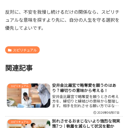
反対に、不安を我慢し続けるだけの関係なら、スピリチ
ュアルな意味を探すより先に、自分の人生を守る選択を
優先してよいです。
スピリチュアル
関連記事
安井金比羅宮で略奪愛を願うのはあ
スピリチュアル
り？縁切りの意味から考える！
安井金比羅宮で略奪愛を願うときの考え
方を、縁切りと縁結びの意味から整理し
ます。相手を別れさせる願い方ではな
く、自分を苦しめる執着や不誠実な関係
2026年06月07日
を断ち、幸せな良縁を選ぶための参拝姿
勢、形代に書く言葉、参拝後の行動まで
別れさせるおまじないより強烈な現実
スピリチュアル
わかりやすく紹介します。
策7つ｜執着を減らして状況を動か