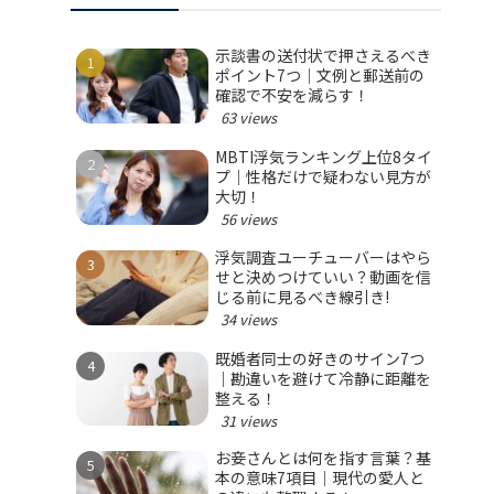
示談書の送付状で押さえるべき
ポイント7つ｜文例と郵送前の
確認で不安を減らす！
63 views
MBTI浮気ランキング上位8タイ
プ｜性格だけで疑わない見方が
大切！
56 views
浮気調査ユーチューバーはやら
せと決めつけていい？動画を信
じる前に見るべき線引き!
34 views
既婚者同士の好きのサイン7つ
｜勘違いを避けて冷静に距離を
整える！
31 views
お妾さんとは何を指す言葉？基
本の意味7項目｜現代の愛人と