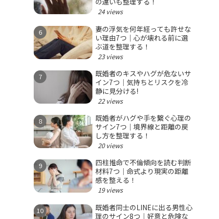
の違いも整理する！
24 views
妻の浮気を何年経っても許せな
い理由7つ｜心が壊れる前に選
ぶ道を整理する！
23 views
既婚者のキスやハグが危ないサ
イン7つ｜気持ちとリスクを冷
静に見分ける!
22 views
既婚者がハグや手を繋ぐ心理の
サイン7つ｜境界線と距離の戻
し方を整理する！
20 views
四柱推命で不倫傾向を読む判断
材料7つ｜命式より現実の距離
感を整える！
19 views
既婚者同士のLINEに出る男性心
理のサイン8つ｜好意と危険な