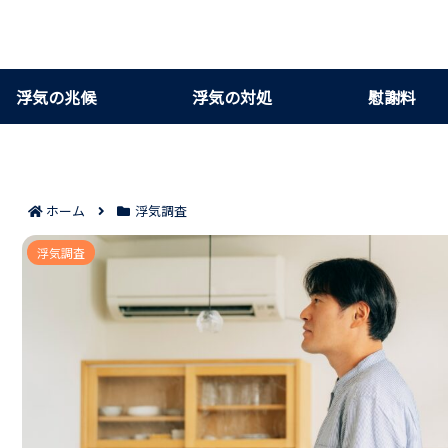
浮気の兆候
浮気の対処
慰謝料
ホーム
浮気調査
Tinderで彼氏を調べる現実的な方法7つ｜バ
浮気調査