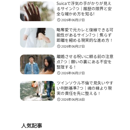
Suicaで浮気の手がかりが見え
るサイン7つ｜履歴の限界と安
全な確かめ方を知る!
2026年06月17日
略奪愛で元カレと復縁できる可
能性があるサイン7つ｜焦らず
距離を縮める現実的な進め方！
2026年06月17日
離婚させる呪いに頼る前の注意
点7つ｜願いの裏にある不安を
整理する！
2026年06月17日
ツインソウル不倫で見失いやす
い判断基準7つ｜魂の縁より現
実の責任を先に整える！
2026年06月16日
人気記事