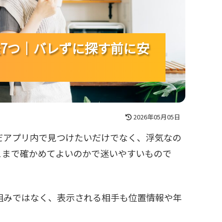
方法7つ｜バレずに探す前に安
方法7つ｜バレずに探す前に安
方法7つ｜バレずに探す前に安
2026年05月05日
ただアプリ内で見つけたいだけでなく、浮気なの
こまで確かめてよいのかで迷いやすいもので
仕組みではなく、表示される相手も位置情報や年
。