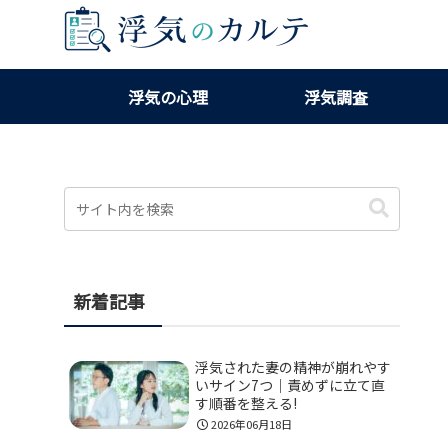
浮気の心理
浮気調査
新着記事
浮気された妻の精神が崩れやす
いサイン7つ｜責めずに立て直
す順番を整える!
2026年06月18日