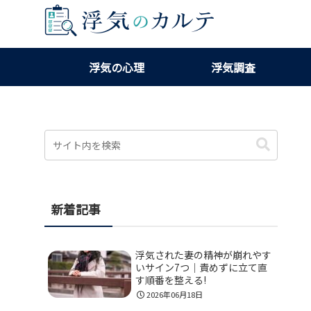
浮気の心理
浮気調査
新着記事
浮気された妻の精神が崩れやす
いサイン7つ｜責めずに立て直
す順番を整える!
2026年06月18日