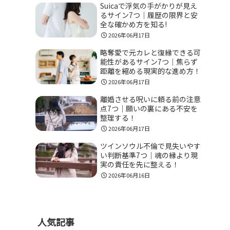
Suicaで浮気の手がかりが見え
るサイン7つ｜履歴の限界と安
全な確かめ方を知る!
2026年06月17日
略奪愛で元カレと復縁できる可
能性があるサイン7つ｜焦らず
距離を縮める現実的な進め方！
2026年06月17日
離婚させる呪いに頼る前の注意
点7つ｜願いの裏にある不安を
整理する！
2026年06月17日
ツインソウル不倫で見失いやす
い判断基準7つ｜魂の縁より現
実の責任を先に整える！
2026年06月16日
人気記事