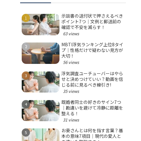
示談書の送付状で押さえるべき
ポイント7つ｜文例と郵送前の
確認で不安を減らす！
63 views
MBTI浮気ランキング上位8タイ
プ｜性格だけで疑わない見方が
大切！
56 views
浮気調査ユーチューバーはやら
せと決めつけていい？動画を信
じる前に見るべき線引き!
35 views
既婚者同士の好きのサイン7つ
｜勘違いを避けて冷静に距離を
整える！
31 views
お妾さんとは何を指す言葉？基
本の意味7項目｜現代の愛人と