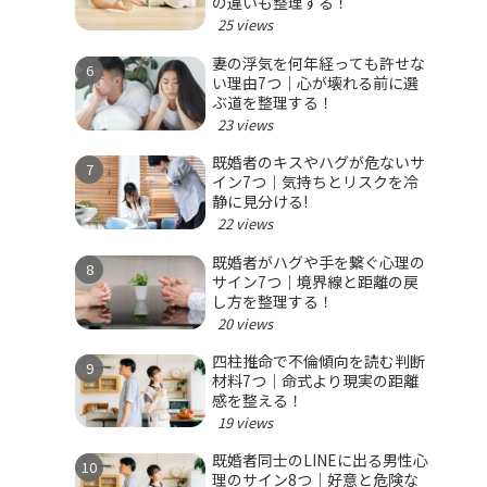
の違いも整理する！
25 views
妻の浮気を何年経っても許せな
い理由7つ｜心が壊れる前に選
ぶ道を整理する！
23 views
既婚者のキスやハグが危ないサ
イン7つ｜気持ちとリスクを冷
静に見分ける!
22 views
既婚者がハグや手を繋ぐ心理の
サイン7つ｜境界線と距離の戻
し方を整理する！
20 views
四柱推命で不倫傾向を読む判断
材料7つ｜命式より現実の距離
感を整える！
19 views
既婚者同士のLINEに出る男性心
理のサイン8つ｜好意と危険な