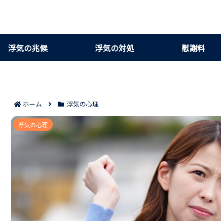
浮気の兆候
浮気の対処
慰謝料
ホーム
浮気の心理
浮気相手に毎日連絡する心理と見極めポイント7
浮気の心理