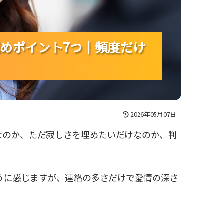
めポイント7つ｜頻度だけ
めポイント7つ｜頻度だけ
めポイント7つ｜頻度だけ
2026年05月07日
なのか、ただ寂しさを埋めたいだけなのか、判
ように感じますが、連絡の多さだけで愛情の深さ