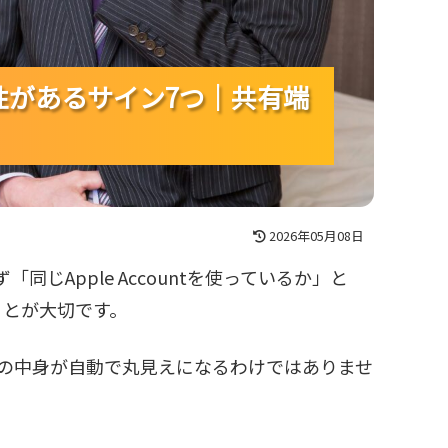
可能性があるサイン7つ｜共有端
可能性があるサイン7つ｜共有端
可能性があるサイン7つ｜共有端
2026年05月08日
「同じApple Accountを使っているか」と
ことが大切です。
すべての中身が自動で丸見えになるわけではありませ