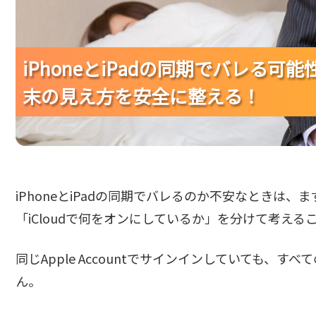
iPhoneとiPadの同期でバレる
iPhoneとiPadの同期でバレる
iPhoneとiPadの同期でバレる
末の見え方を安全に整える！
末の見え方を安全に整える！
末の見え方を安全に整える！
iPhoneとiPadの同期でバレるのか不安なときは、まず
「iCloudで何をオンにしているか」を分けて考える
同じApple Accountでサインインしていても、
ん。