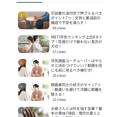
示談書の送付状で押さえるべき
ポイント7つ｜文例と郵送前の
確認で不安を減らす！
64 views
MBTI浮気ランキング上位8タイ
プ｜性格だけで疑わない見方が
大切！
57 views
浮気調査ユーチューバーはやら
せと決めつけていい？動画を信
じる前に見るべき線引き!
35 views
既婚者同士の好きのサイン7つ
｜勘違いを避けて冷静に距離を
整える！
31 views
お妾さんとは何を指す言葉？基
本の意味7項目｜現代の愛人と