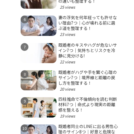
の違いも整理する！
25 views
妻の浮気を何年経っても許せな
い理由7つ｜心が壊れる前に選
ぶ道を整理する！
23 views
既婚者のキスやハグが危ないサ
イン7つ｜気持ちとリスクを冷
静に見分ける!
22 views
既婚者がハグや手を繋ぐ心理の
サイン7つ｜境界線と距離の戻
し方を整理する！
20 views
四柱推命で不倫傾向を読む判断
材料7つ｜命式より現実の距離
感を整える！
19 views
既婚者同士のLINEに出る男性心
理のサイン8つ｜好意と危険な