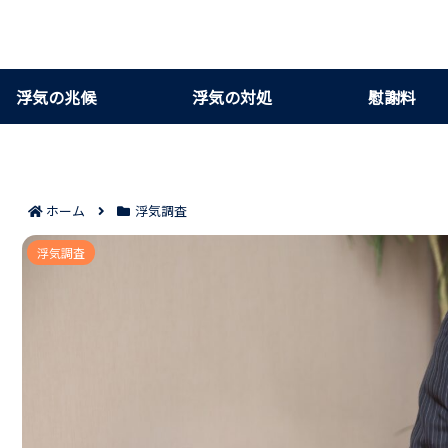
浮気の兆候
浮気の対処
慰謝料
ホーム
浮気調査
iPhoneとiPadの同期でバレる可能性があるサ
浮気調査