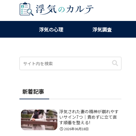
浮気の心理
浮気調査
新着記事
浮気された妻の精神が崩れやす
いサイン7つ｜責めずに立て直
す順番を整える!
2026年06月18日