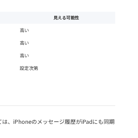
見える可能性
高い
高い
高い
設定次第
っては、iPhoneのメッセージ履歴がiPadにも同期